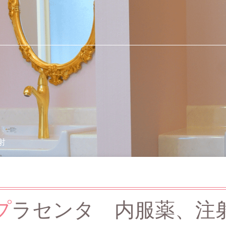
射
プ
ラセンタ 内服薬、注