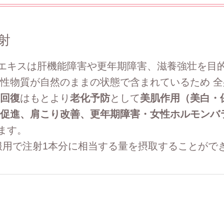
射
エキスは肝機能障害や更年期障害、滋養強壮を目的
活性物質が自然のままの状態で含まれているため 
回復
はもとより
老化予防
として
美肌作用（美白・
行促進、肩こり改善、更年期障害・女性ホルモンバ
ます。
服用で注射1本分に相当する量を摂取することがで