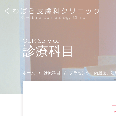
プ
ラ
セ
ン
タ
内
服
薬、
注
OUR Service
射
診療科目
ホーム
診療科目
プラセンタ 内服薬、注